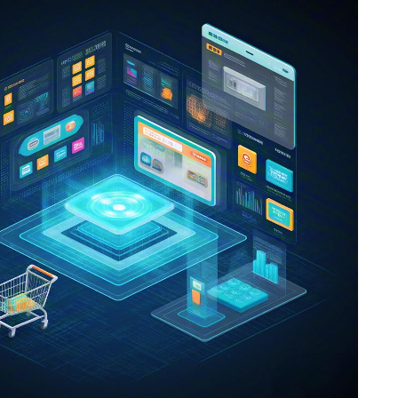
户，进行个性化营销外呼，提高转化率。智能外呼系统能根据顾客
筛选出潜在客户并进行针对性营销。同时，营销自动化也能实现营
化策略的制定，提高企业营销效率和效果。
忠诚度计划
，分析顾客偏好，提供定制化服务。通过积分、优惠券等激励措施
高复购率。会员管理系统还能根据顾客等级和贡献度提供不同级别
激发顾客的购买意愿和忠诚度。