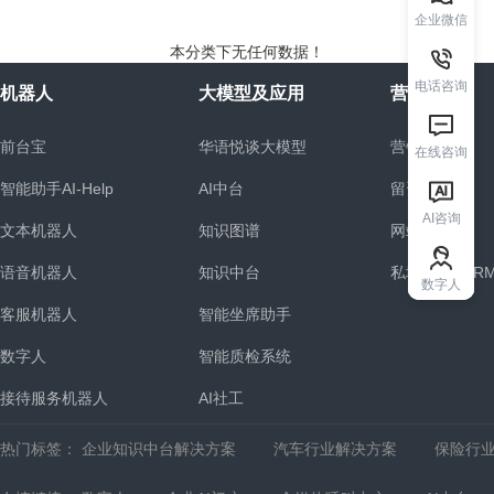
企业微信
本分类下无任何数据！
电话咨询
机器人
大模型及应用
营销系统
前台宝
华语悦谈大模型
营销机器人
在线咨询
智能助手AI-Help
AI中台
留资机器人
AI咨询
文本机器人
知识图谱
网站建设
语音机器人
知识中台
私域营销SCR
数字人
客服机器人
智能坐席助手
统
数字人
智能质检系统
接待服务机器人
AI社工
热门标签：
企业知识中台解决方案
汽车行业解决方案
保险行