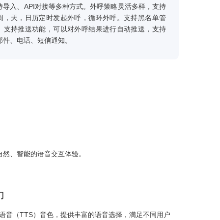
准确率高，听得懂人话，人机交互更加流畅。多种音色
择，更加的拟人化，用户体验更好。机器人服务过程中
断用户意图，记录并分析数据，自动打标签生成客户画像
强大自动外拨功能
智能外拨并发量高，单台服务支持数千线并发。数据对
便，支持导入、API对接等多种方式。外呼策略灵活多样
按月，周，天，日历定时发起外呼，循环外呼。支持黑
理功能。支持推送功能，可以对外呼结果进行自动推送
微信、邮件、电话、短信通知。