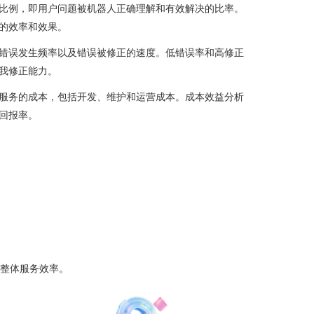
器人统计分析指标，量化机器人服务价值
机器人服务驾驶仓统计，机器人与用户之间的互动次数，包括对话
完成等指标，有效评估机器人与人工的工作对比。
缝协作，人与机器人的丝滑切换，有效解决人与机器人有能力差异
成功解决问题的比例，即用户问题被机器人正确理解和有效解决的
接反映了机器人的效率和效果。
在交互过程中的错误发生频率以及错误被修正的速度。低错误率和
人的可靠性和自我修正能力。