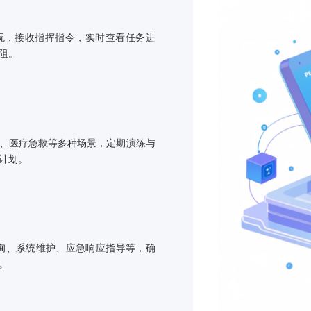
系统集成电话、
到报警，系统立
件。
高精度定位
利用GPS、Wi
与动态追踪。在
报现场情况，接收指挥指令，实时查看任务进
息流通无阻。