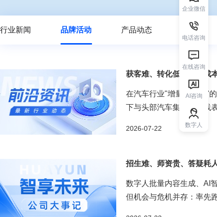
企业微信
行业新闻
品牌活动
产品动态
电话咨询
在线咨询
获客难、转化低、人力成本高
在汽车行业"增量变存量"
AI咨询
下与头部汽车集团的实践表
炭。 ...
数字人
2026-07-22
招生难、师资贵、答疑耗人
数字人批量内容生成、AI
但机会与危机并存：率先跑