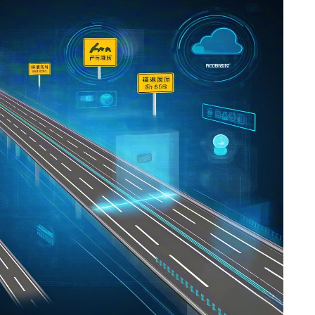
、调度等功能于一体，建立快速响应机制。在自然灾害、交通事故
够迅速调度救援力量，协调各方资源，有效应对紧急情况，保障高
体化应急指挥系统的建立，提高了高速公路的应急处理能力，保障
安全。
支付创新
动支付等无接触支付方式，减少收费站拥堵现象，提高通行效率。智
仅方便了司乘人员的支付操作，还减少了现金交易的风险和成本。
可以与高速公路的信息化系统相连接，实现数据的实时传输和共享
管理提供有力支持。