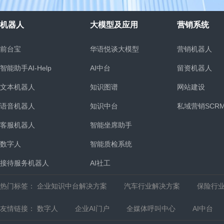
机器人
大模型及应用
营销系统
前台宝
华语悦谈大模型
营销机器人
智能助手AI-Help
AI中台
留资机器人
文本机器人
知识图谱
网站建设
语音机器人
知识中台
私域营销SCR
客服机器人
智能坐席助手
统
数字人
智能质检系统
接待服务机器人
AI社工
热门标签：
企业知识中台解决方案
汽车行业解决方案
保险行
友情链接：
数字人
企业AI门户
全媒体呼叫中心
AI中台