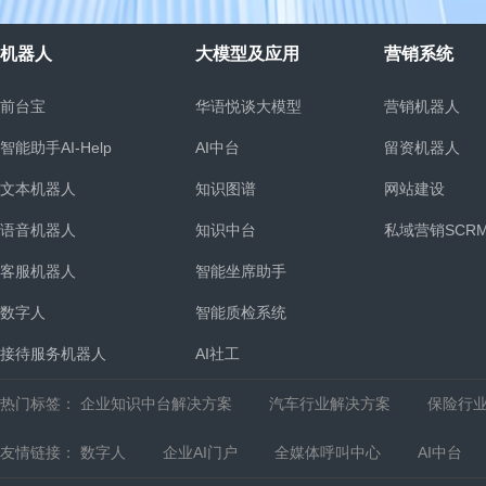
机器人
大模型及应用
营销系统
前台宝
华语悦谈大模型
营销机器人
智能助手AI-Help
AI中台
留资机器人
文本机器人
知识图谱
网站建设
语音机器人
知识中台
私域营销SCR
客服机器人
智能坐席助手
统
数字人
智能质检系统
接待服务机器人
AI社工
热门标签：
企业知识中台解决方案
汽车行业解决方案
保险行
友情链接：
数字人
企业AI门户
全媒体呼叫中心
AI中台