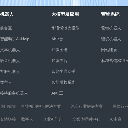
机器人
大模型及应用
营销系统
前台宝
华语悦谈大模型
营销机器人
智能助手AI-Help
AI中台
留资机器人
文本机器人
知识图谱
网站建设
语音机器人
知识中台
私域营销SCR
客服机器人
智能坐席助手
统
数字人
智能质检系统
接待服务机器人
AI社工
热门标签：
企业知识中台解决方案
汽车行业解决方案
保险行
友情链接：
数字人
企业AI门户
全媒体呼叫中心
AI中台