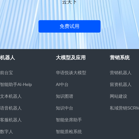
云天下
免费试用
机器人
大模型及应用
营销系统
前台宝
华语悦谈大模型
营销机器人
智能助手AI-Help
AI中台
留资机器人
文本机器人
知识图谱
网站建设
语音机器人
知识中台
私域营销SCR
客服机器人
智能坐席助手
统
数字人
智能质检系统