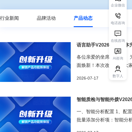
企业微信
行业新闻
品牌活动
产品动态
电话咨询
在线咨询
语言助手V20260529版
各位亲爱的坐席小伙伴： 
AI咨询
面焕新！本次改版聚焦大
已上线，快来看看有哪些惊喜变化
数字人
2026-07-17
智能质检与智能外拨V2026
一、智能分析配置 1、配
批量添加分析项：智能分析
表复制：服务评估配置列表支