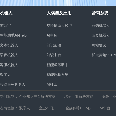
机器人
大模型及应用
营销系统
前台宝
华语悦谈大模型
营销机器人
智能助手AI-Help
AI中台
留资机器人
文本机器人
知识图谱
网站建设
语音机器人
知识中台
私域营销SCR
客服机器人
智能坐席助手
统
数字人
智能质检系统
接待服务机器人
AI社工
热门标签：
企业知识中台解决方案
汽车行业解决方案
保险行
友情链接：
数字人
企业AI门户
全媒体呼叫中心
AI中台