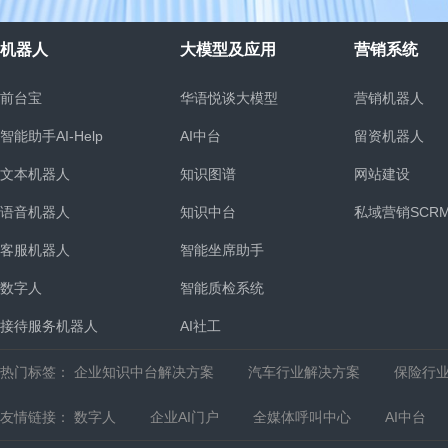
机器人
大模型及应用
营销系统
前台宝
华语悦谈大模型
营销机器人
智能助手AI-Help
AI中台
留资机器人
文本机器人
知识图谱
网站建设
语音机器人
知识中台
私域营销SCR
客服机器人
智能坐席助手
统
数字人
智能质检系统
接待服务机器人
AI社工
热门标签：
企业知识中台解决方案
汽车行业解决方案
保险行
友情链接：
数字人
企业AI门户
全媒体呼叫中心
AI中台