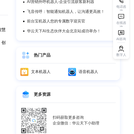
热门文章
码”
AI营销外呼机器人-企业引流获客新利
飞音传呼：智能通知机器人，让沟通
前台宝机器人您的专属数字迎宾官
AICCYUN智慧
华云天下AI生态伙伴大会北京站成功
造“降本、增效、创
热门产品
文本机器人
语音机
更多资源