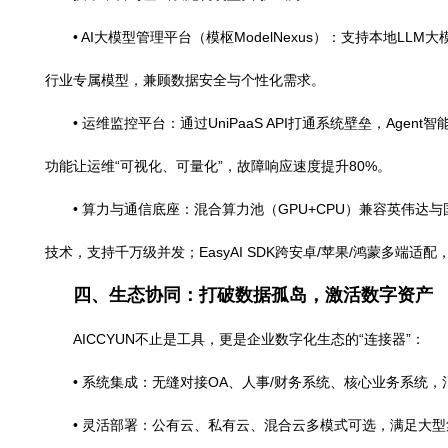
• AI办公（倍能）：AI助手自动排期、AI写作生成报
度提升40%，协作成本减少35%。
三、智能底座：弹性架构，保障业务稳健
技术中台与基础设施构筑坚实“护城河”：
• AI大模型管理平台（模枢ModelNexus）：