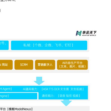
及抖音/快手等主流平台，通过AI网站实时分析用户行为偏好，AI外
端协同可使获客成本降低30%，线索转化率提升45%。
等协作工具，借助文本/语音机器人承接80%标准化咨询，智能质检
户满意度提升60%。
长潜力
景：