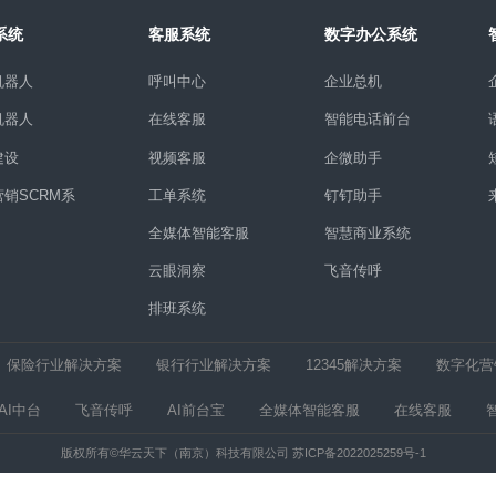
1/1
首页
上一页
下一页
末
营销系统
客服系统
数字办公
营销机器人
呼叫中心
企业总机
留资机器人
在线客服
智能电话
网站建设
视频客服
企微助手
私域营销SCRM系
工单系统
钉钉助手
统
全媒体智能客服
智慧商业
云眼洞察
飞音传呼
排班系统