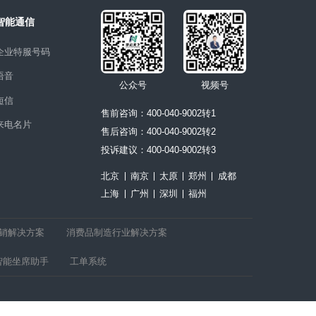
页
系统
智能通信
企业特服号码
前台
语音
公众号
视
短信
售前咨询：400-040-9002转1
来电名片
售后咨询：400-040-9002转2
系统
投诉建议：400-040-9002转3
北京
南京
太原
郑州
上海
广州
深圳
福州